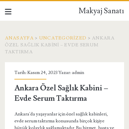
Makyaj Sanatı
ANASAYFA
>
UNCATEGORIZED
>
ANKARA
ÖZEL SAĞLIK KABINI – EVDE SERUM
TAKTIRMA
Tarih: Kasım 24, 2023 Yazar:
admin
Ankara Özel Sağlık Kabini –
Evde Serum Taktırma
Ankara'da yaşayanlar için özel sağlık kabinleri,
evde serum taktırma konusunda birçok kişiye
büyük kolaylık sağlamaktadır. Bu hizmet, hasta ve