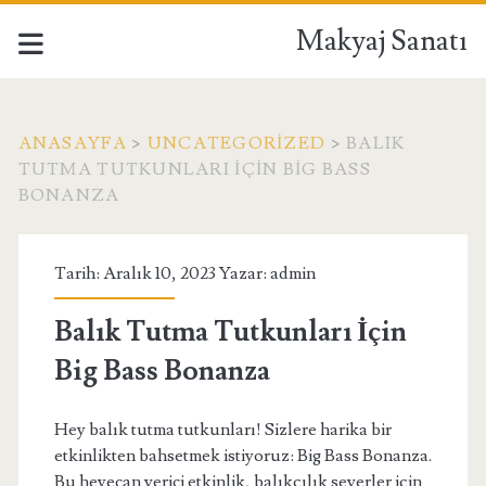
Makyaj Sanatı
ANASAYFA
>
UNCATEGORIZED
>
BALIK
TUTMA TUTKUNLARI İÇIN BIG BASS
BONANZA
Tarih: Aralık 10, 2023 Yazar:
admin
Balık Tutma Tutkunları İçin
Big Bass Bonanza
Hey balık tutma tutkunları! Sizlere harika bir
etkinlikten bahsetmek istiyoruz: Big Bass Bonanza.
Bu heyecan verici etkinlik, balıkçılık severler için