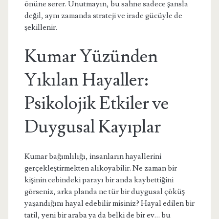
önüne serer. Unutmayın, bu sahne sadece şansla
değil, aynı zamanda strateji ve irade gücüyle de
şekillenir.
Kumar Yüzünden
Yıkılan Hayaller:
Psikolojik Etkiler ve
Duygusal Kayıplar
Kumar bağımlılığı, insanların hayallerini
gerçekleştirmekten alıkoyabilir. Ne zaman bir
kişinin cebindeki parayı bir anda kaybettiğini
görseniz, arka planda ne tür bir duygusal çöküş
yaşandığını hayal edebilir misiniz? Hayal edilen bir
tatil, yeni bir araba ya da belki de bir ev… bu