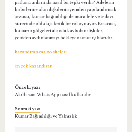
patlama anlarında nasıl bir tepki verilir? Ailelerin
birbirlerine olan ilişkilerini yeniden yapılandırmak
arzusu, kumar bağımlılığı ile mücadele ve tedavi
sürecinde oldukça kritik bir rol oynuyor. Kısacası,
kumarın gölgeleri altında kaybolan ilişkiler,
yeniden aydınlanmayı bekleyen umut ışıklarıdır.
kazandıran casino siteleri
en çok kazandıran
Önceki yazı
Akıllı saat WhatsApp nasıl kullanılır
Sonraki yazı
Kumar Bağımlılığı ve Yalnızlık