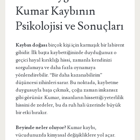
Kumar Kaybının
Psikolojisi ve Sonuçları
Kaybın doğası
birçok kişi için karmaşık bir labirent
gibidir. İlk başta kaybettiğinizde duyduğunuz o
geçici hayal kırıklığı hissi, zamanla kendinizi
sorgulamaya ve daha fazla oynamaya
yönlendirebilir. “Bir daha kazanabilirim”
düşüncesi zihinleri sarar. Bu noktada, kaybetme
duygusuyla başa çıkmak, çoğu zaman imkansız
gibi görünür. Kumar, insanların hissettiği yeterlilik
hissini de zedeler, bu da ruh hali üzerinde büyük
bir etki bırakır.
Beyinde neler oluyor?
Kumar kaybı,
vücudunuzda kimyasal değişikliklere yol açar.