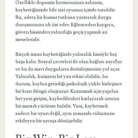
Özellikle dopamin hormonunun salınımı,
kaybettiğinizde bile sizi oyunun içinde tutabilir.
Bu, adeta bir kumar tutkusu yaratarak duygu
durumunuzu alt üst eder. Eğlenceden kaygıya,
güven hissinden yalnızlığa geçiş yapmak an
meselesidir.
Birçok insan kaybettiğinde yalnızlık hissiyle baş
başa kalır. Sosyal çevreleri ile olan bağları zayıflar
ve bu da mavi duyguların derinleşmesine yol açar.
Yalnızlık, kumarın bir yan etkisi olabilir; bu
durum, kaybın getirdiği psikolojik yükle birleşince
bir kısır döngü oluşturur. Kazanmak için yapılan
her yeni girişim, kaybedilenleri katlayarak artıran
bir mantık yürütme halidir. Yani, kaybetmek
sadece bir oyun değil, aynı zamanda ruhunuzu
etkileyen bir savaşa dönüşebilir.