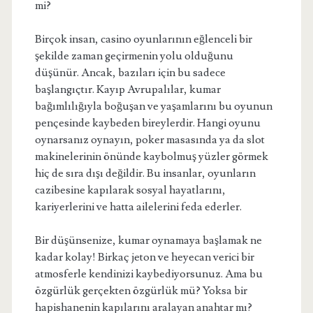
mi?
Birçok insan, casino oyunlarının eğlenceli bir
şekilde zaman geçirmenin yolu olduğunu
düşünür. Ancak, bazıları için bu sadece
başlangıçtır. Kayıp Avrupalılar, kumar
bağımlılığıyla boğuşan ve yaşamlarını bu oyunun
pençesinde kaybeden bireylerdir. Hangi oyunu
oynarsanız oynayın, poker masasında ya da slot
makinelerinin önünde kaybolmuş yüzler görmek
hiç de sıra dışı değildir. Bu insanlar, oyunların
cazibesine kapılarak sosyal hayatlarını,
kariyerlerini ve hatta ailelerini feda ederler.
Bir düşünsenize, kumar oynamaya başlamak ne
kadar kolay! Birkaç jeton ve heyecan verici bir
atmosferle kendinizi kaybediyorsunuz. Ama bu
özgürlük gerçekten özgürlük mü? Yoksa bir
hapishanenin kapılarını aralayan anahtar mı?