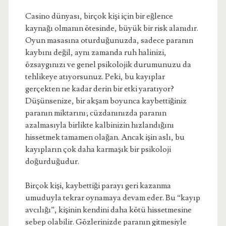
Casino dünyası, birçok kişi için bir eğlence
kaynağı olmanın ötesinde, büyük bir risk alanıdır.
Oyun masasına oturduğunuzda, sadece paranın
kaybını değil, aynı zamanda ruh halinizi,
özsaygınızı ve genel psikolojik durumunuzu da
tehlikeye atıyorsunuz. Peki, bu kayıplar
gerçekten ne kadar derin bir etki yaratıyor?
Düşünsenize, bir akşam boyunca kaybettiğiniz
paranın miktarını; cüzdanınızda paranın
azalmasıyla birlikte kalbinizin hızlandığını
hissetmek tamamen olağan. Ancak işin aslı, bu
kayıpların çok daha karmaşık bir psikoloji
doğurduğudur.
Birçok kişi, kaybettiği parayı geri kazanma
umuduyla tekrar oynamaya devam eder. Bu “kayıp
avcılığı”, kişinin kendini daha kötü hissetmesine
sebep olabilir. Gözlerinizde paranın gitmesiyle