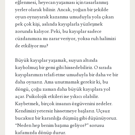
eğlenmesi, heyecan yaşaması için tasarlanmış
yerler olarak bilinir. Ancak, yoğun bir şekilde
oyun oynayarak kazanma umuduyla yola çıkan
pek çok kişi, aslında kayıplarla yüzleşmek
zorunda kalıyor. Peki, bu kayıplar sadece
cüzdanımıza mı zarar veriyor, yoksa ruh halimizi
de etkiliyor mu?
Büyük kayıplar yaşamak, suyun altında
kaybolmuş bir gemi gibi hissedebiliriz. O sırada
kayıplarımızı telafi etme umuduyla bir daha ve bir
daha oynarız. Ama unutmamak gerekir ki, bu
döngü, çoğu zaman daha büyük kayıplara yol
açar. Psikolojik etkileri ise yıkıcı olabilir.
Kaybetmek, birçok insanın özgüvenini zedeler.
Kendimizi yetersiz hissetmeye başlarız. Uçsuz
bucaksız bir karanlığa düşmüş gibi düşünüyoruz.
“Neden hep benim başıma geliyor?” sorusu
kafamızda dönüp durur.