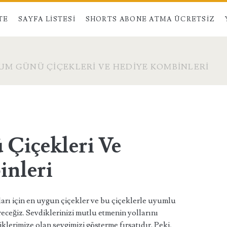
TE
SAYFA LISTESI
SHORTS ABONE ATMA ÜCRETSIZ
M GÜNÜ ÇIÇEKLERI VE HEDIYE KOMBINLERI
Çiçekleri Ve
inleri
ı için en uygun çiçekler ve bu çiçeklerle uyumlu
eceğiz. Sevdiklerinizi mutlu etmenin yollarını
lerimize olan sevgimizi gösterme fırsatıdır. Peki,