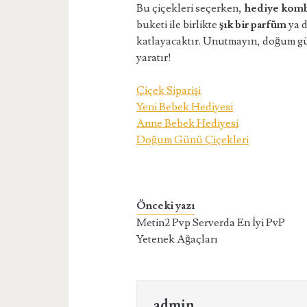
Bu çiçekleri seçerken,
hediye komb
buketi ile birlikte
şık bir parfüm
ya 
katlayacaktır. Unutmayın, doğum 
yaratır!
Çiçek Siparişi
Yeni Bebek Hediyesi
Anne Bebek Hediyesi
Doğum Günü Çiçekleri
Önceki yazı
Metin2 Pvp Serverda En İyi PvP
Yetenek Ağaçları
admin