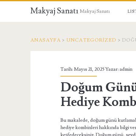
Makyaj Sanatı
Makyaj Sanatı
LIS
ANASAYFA
>
UNCATEGORIZED
>
DOĞU
Tarih: Mayıs 21, 2025 Yazar:
admin
Doğum Günü 
Hediye Komb
Bu makalede, doğum günü kutlamalar
hediye kombinleri hakkında bilgi ver
keşfedeceksiniz. Doğum günü, sevdik