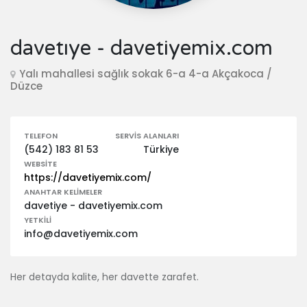
davetıye - davetiyemix.com
Yalı mahallesi sağlık sokak 6-a 4-a Akçakoca /
Düzce
TELEFON
SERVIS ALANLARI
(542) 183 81 53
Türkiye
WEBSITE
https://davetiyemix.com/
ANAHTAR KELIMELER
davetiye - davetiyemix.com
YETKILI
info@davetiyemix.com
Her detayda kalite, her davette zarafet.