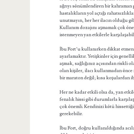
ağrıyı sönümlendiren bir kahraman gi
hastalıkların yol açtığı rahatsızlıkl
unutmayın, her her ilacın olduğu gib
Kullanım dozajını aşmamak çok önem
istenmeyen yan etkilerle karşılaşabili
İbu Fort’u kullanırken dikkat etmen
ayarlamaktır. Yetişkinler için genell
aşmak, sağlığınız açısından riskli ol
olan kişiler, ilacı kullanmadan önc
bir maraton değil; kısa koşulardan iba
Her ne kadar etkili olsa da, yan etki
fenalık hissi gibi durumlarla karşıl
çok önemli. Kendinizi kötü hissetti
gerekebilir.
İbu Fort, doğru kullanıldığında acıla