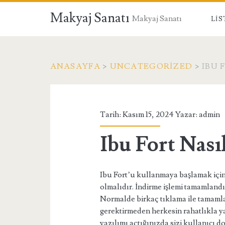
Makyaj Sanatı
Makyaj Sanatı
LIS
ANASAYFA
>
UNCATEGORIZED
>
IBU 
Tarih: Kasım 15, 2024 Yazar:
admin
Ibu Fort Nası
Ibu Fort’u kullanmaya başlamak için
olmalıdır. İndirme işlemi tamamlandı
Normalde birkaç tıklama ile tamamla
gerektirmeden herkesin rahatlıkla y
yazılımı açtığınızda sizi kullanıcı