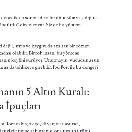
ni denedikten sonra adeta bir dönüşüm yaşadığını
döndürdü” diyenler var. Siz de bu yöntemi
i değil, stres ve kaygıyı da azaltan bir çözüm
rkadaşı olabilir. Birçok insan, bu yöntemi
almanın keyfini sürüyor. Unutmayın, vücudunuzun
ız da tehlikeye girebilir. Ibu Fort ile bu dengeyi
anın 5 Altın Kuralı:
 İpuçları
bu fortun birçok çeşidi var; matlaştırıcı,
Hangi cilt tipine sahipseniz, ona uygun ürünü