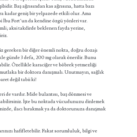
bidir. Baş ağrısından kas ağrısına, hatta bazı
ara kadar geniş bir yelpazede etkili olur. Ama
i İbu Fort’un da kendine özgü yönleri var.
li; aksi takdirde beklenen fayda yerine,
riz.
iz gereken bir diğer önemli nokta, doğru dozajı
ikle günde 3 defa, 200 mg olarak önerilir. Bunu
abilir. Özellikle karaciğer ve böbrek yetmezliği
e mutlaka bir doktora danışmalı. Unutmayın, sağlık
ret değil tabii ki!
leri de vardır. Mide bulantısı, baş dönmesi ve
aşabilirsiniz. İşte bu noktada vücudunuzu dinlemek
ğinizde, ilacı bırakmak ya da doktorunuza danışmak
rınızı hafifletebilir. Fakat sorumluluk, bilgi ve