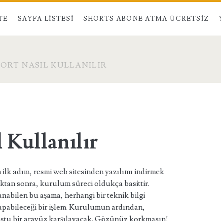
TE
SAYFA LISTESI
SHORTS ABONE ATMA ÜCRETSIZ
FORT NASIL KULLANILIR
l Kullanılır
 ilk adım, resmi web sitesinden yazılımı indirmek
ktan sonra, kurulum süreci oldukça basittir.
nabilen bu aşama, herhangi bir teknik bilgi
apabileceği bir işlem. Kurulumun ardından,
 dostu bir arayüz karşılayacak. Gözünüz korkmasın!