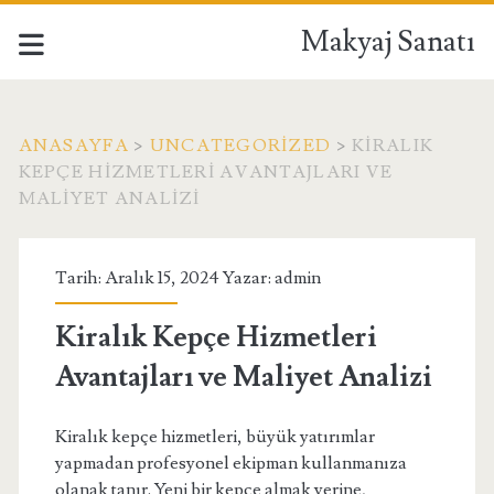
Makyaj Sanatı
ANASAYFA
>
UNCATEGORIZED
>
KIRALIK
KEPÇE HIZMETLERI AVANTAJLARI VE
MALIYET ANALIZI
Tarih: Aralık 15, 2024 Yazar:
admin
Kiralık Kepçe Hizmetleri
Avantajları ve Maliyet Analizi
Kiralık kepçe hizmetleri, büyük yatırımlar
yapmadan profesyonel ekipman kullanmanıza
olanak tanır. Yeni bir kepçe almak yerine,