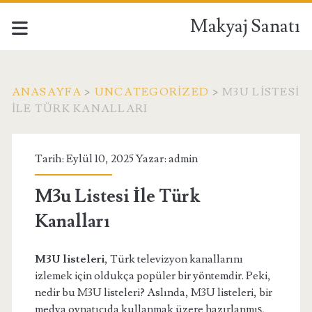
Makyaj Sanatı
ANASAYFA
>
UNCATEGORIZED
>
M3U LISTESI
İLE TÜRK KANALLARI
Tarih: Eylül 10, 2025 Yazar:
admin
M3u Listesi İle Türk
Kanalları
M3U listeleri
, Türk televizyon kanallarını
izlemek için oldukça popüler bir yöntemdir. Peki,
nedir bu M3U listeleri? Aslında, M3U listeleri, bir
medya oynatıcıda kullanmak üzere hazırlanmış,