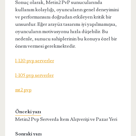
Sonuç olarak, Metin2 PvP sunucularında
kullanım kolaylığı, oyuncuların genel deneyimini
ve performansını doğrudan etkileyen kritik bir
unsurdur. Eğer arayüz tasarımı iyi yapılmamışsa,
oyuncuların motivasyonu hızla düşebilir. Bu
nedenle, sunucu sahiplerinin bu konuya özel bir
önem vermesi gerekmektedir.
1-120 pvp serverler
1-105 pvp serverler
mt2 pvp
Önceki yazı
Metin2 Pvp Serverda İtem Alışverişi ve Pazar Yeri
Sonraki yazı