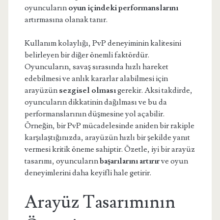
oyuncuların
oyun içindeki performanslarını
artırmasına olanak tanır.
Kullanım kolaylığı, PvP deneyiminin kalitesini
belirleyen bir diğer önemli faktördür.
Oyuncuların, savaş sırasında hızlı hareket
edebilmesi ve anlık kararlar alabilmesi için
arayüzün
sezgisel olması
gerekir. Aksi takdirde,
oyuncuların dikkatinin dağılması ve bu da
performanslarının düşmesine yol açabilir.
Örneğin, bir PvP mücadelesinde aniden bir rakiple
karşılaştığınızda, arayüzün hızlı bir şekilde yanıt
vermesi kritik öneme sahiptir. Özetle, iyi bir arayüz
tasarımı, oyuncuların
başarılarını artırır
ve oyun
deneyimlerini daha keyifli hale getirir.
Arayüz Tasarımının