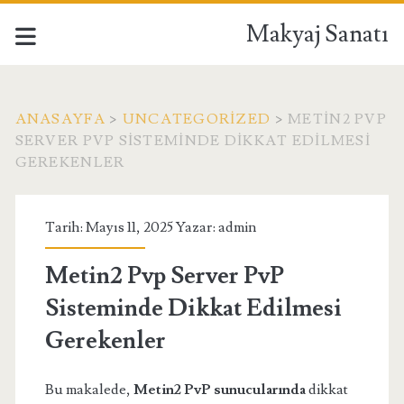
Makyaj Sanatı
ANASAYFA
>
UNCATEGORIZED
>
METIN2 PVP
SERVER PVP SISTEMINDE DIKKAT EDILMESI
GEREKENLER
Tarih: Mayıs 11, 2025 Yazar:
admin
Metin2 Pvp Server PvP
Sisteminde Dikkat Edilmesi
Gerekenler
Bu makalede,
Metin2 PvP sunucularında
dikkat