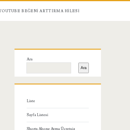
YOUTUBE BEĞENI ARTTIRMA HILESI
Birincil
Ara
Yan
Ara
Menü
Liste
Sayfa Listesi
Shorts Abone Atma Ücretsiz