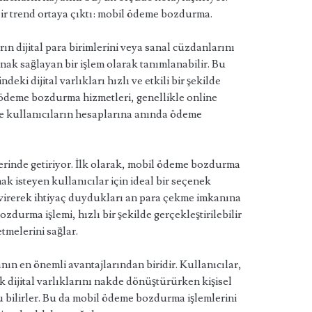
bir trend ortaya çıktı: mobil ödeme bozdurma.
 dijital para birimlerini veya sanal cüzdanlarını
ak sağlayan bir işlem olarak tanımlanabilir. Bu
eki dijital varlıkları hızlı ve etkili bir şekilde
l ödeme bozdurma hizmetleri, genellikle online
ve kullanıcıların hesaplarına anında ödeme
erinde getiriyor. İlk olarak, mobil ödeme bozdurma
k isteyen kullanıcılar için ideal bir seçenek
 çevirerek ihtiyaç duydukları an para çekme imkanına
zdurma işlemi, hızlı bir şekilde gerçekleştirilebilir
tmelerini sağlar.
 en önemli avantajlarından biridir. Kullanıcılar,
k dijital varlıklarını nakde dönüştürürken kişisel
u bilirler. Bu da mobil ödeme bozdurma işlemlerini