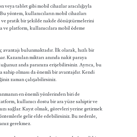
 veya tablet gibi mobil cihazlar aracılığıyla
. Bu yöntem, kullanıcıların mobil cihazları
 ve pratik bir şekilde nakde dönüştürmelerini
ve platform, kullanıcılara mobil ödeme
avantajı bulunmaktadır. İlk olarak, hızlı bir
r. Kazanılan miktarı anında nakit paraya
yduğunuz anda paranıza erişebilirsiniz. Ayrıca, bu
 sahip olması da önemli bir avantajdır. Kendi
ğiniz zaman çalışabilirsiniz.
nmanın en önemli yönlerinden biri de
tform, kullanıcı dostu bir ara yüze sahiptir ve
ızı sağlar. Kayıt olmak, görevleri yerine getirmek
yöntemlerle gelir elde edebilirsiniz. Bu nedenle,
manız gerekmez.