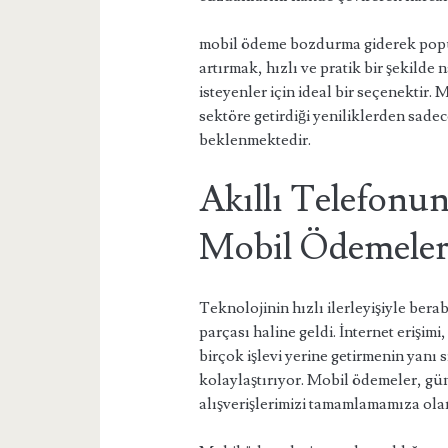
mobil ödeme bozdurma giderek popül
artırmak, hızlı ve pratik bir şekilde
isteyenler için ideal bir seçenektir
sektöre getirdiği yeniliklerden sade
beklenmektedir.
Akıllı Telefonu
Mobil Ödemeler:
Teknolojinin hızlı ilerleyişiyle bera
parçası haline geldi. İnternet erişim
birçok işlevi yerine getirmenin yanı 
kolaylaştırıyor. Mobil ödemeler, g
alışverişlerimizi tamamlamamıza ola