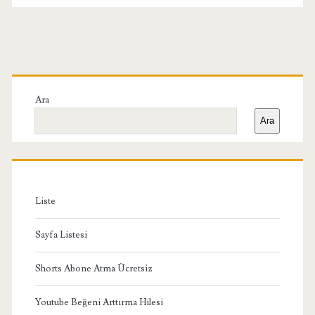
PvP
sayfalaması
Arenası
Seçimi
Birincil
Yan
Ara
Ara
Menü
Liste
Sayfa Listesi
Shorts Abone Atma Ücretsiz
Youtube Beğeni Arttırma Hilesi