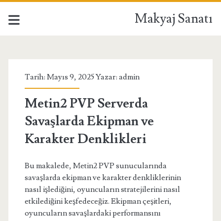
Makyaj Sanatı
Makyaj
Sanatı
Tarih: Mayıs 9, 2025 Yazar:
admin
Yazılar
Metin2 PVP Serverda
Savaşlarda Ekipman ve
Karakter Denklikleri
Bu makalede, Metin2 PVP sunucularında
savaşlarda ekipman ve karakter denkliklerinin
nasıl işlediğini, oyuncuların stratejilerini nasıl
etkilediğini keşfedeceğiz. Ekipman çeşitleri,
oyuncuların savaşlardaki performansını