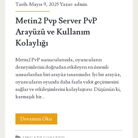
Tarih: Mayıs 9, 2025 Yazar:
admin
ve
Strateji
Metin2 Pvp Server PvP
Rehberi
Arayüzü ve Kullanım
Kolaylığı
Metin2 PvP sunucularında, oyuncuların
deneyimlerini doğrudan etkileyen en önemli
unsurlardan biri arayüz tasarımıdır. İyi bir arayüz,
oyuncuların oyunda daha fazla vakit geçirmesini
sağlar ve etkileşimlerini kolaylaştırır. Düşünün ki,
karmaşık bir…
Metin2
Devamını Oku
Pvp