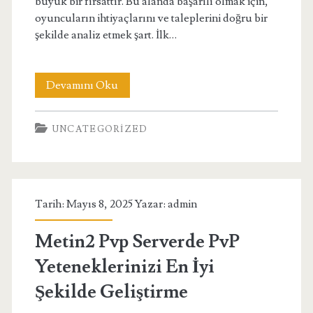
büyük bir fırsattır. Bu alanda başarılı olmak için,
oyuncuların ihtiyaçlarını ve taleplerini doğru bir
şekilde analiz etmek şart. İlk…
Metin2
Devamını Oku
Pvp
UNCATEGORIZED
Serverde
Toptan
Satış
Tarih: Mayıs 8, 2025 Yazar:
admin
Yapmak
Metin2 Pvp Serverde PvP
Yeteneklerinizi En İyi
Şekilde Geliştirme