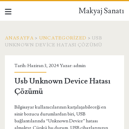
Makyaj Sanatı
ANASAYFA
>
UNCATEGORIZED
>
USB
UNKNOWN DEVICE HATASI ÇÖZÜMÜ
Tarih: Haziran 3, 2024 Yazar:
admin
Usb Unknown Device Hatası
Çözümü
Bilgisayar kullanıcılarının karşılaşabileceği en
sinir bozucu durumlardan biri, USB
bağlantılarında “Unknown Device” hatası
almaktır. Çünkü bu durum, USB cihazlarınızın