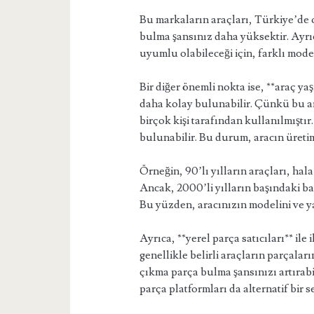
Bu markaların araçları, Türkiye’de 
bulma şansınız daha yüksektir. Ayrıca
uyumlu olabileceği için, farklı model
Bir diğer önemli nokta ise, **araç ya
daha kolay bulunabilir. Çünkü bu a
birçok kişi tarafından kullanılmıştı
bulunabilir. Bu durum, aracın üretim
Örneğin, 90’lı yılların araçları, hal
Ancak, 2000’li yılların başındaki ba
Bu yüzden, aracınızın modelini ve 
Ayrıca, **yerel parça satıcıları** ile 
genellikle belirli araçların parçaları
çıkma parça bulma şansınızı artırabi
parça platformları da alternatif bir 