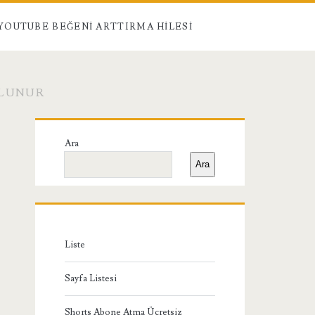
YOUTUBE BEĞENI ARTTIRMA HILESI
ULUNUR
Birincil
Ara
Yan
Ara
Menü
Liste
Sayfa Listesi
Shorts Abone Atma Ücretsiz