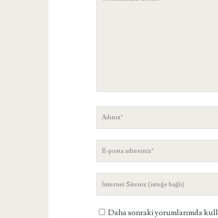
Adınız
E-
posta
adresiniz
Site
Adresiniz
Daha sonraki yorumlarımda kullan