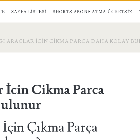
TE
SAYFA LISTESI
SHORTS ABONE ATMA ÜCRETSIZ
I ARACLAR İCIN CIKMA PARCA DAHA KOLAY B
n
r İcin Cikma Parca
Bulunur
 İçin Çıkma Parça