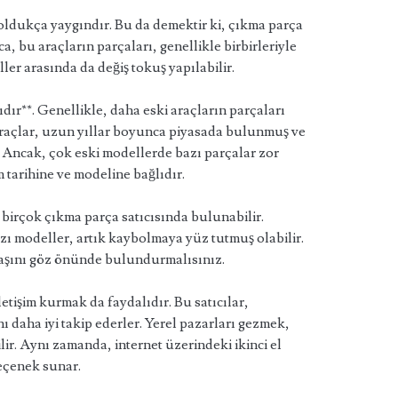
oldukça yaygındır. Bu da demektir ki, çıkma parça
, bu araçların parçaları, genellikle birbirleriyle
ler arasında da değiş tokuş yapılabilir.
şıdır**. Genellikle, daha eski araçların parçaları
raçlar, uzun yıllar boyunca piyasada bulunmuş ve
r. Ancak, çok eski modellerde bazı parçalar zor
 tarihine ve modeline bağlıdır.
a birçok çıkma parça satıcısında bulunabilir.
zı modeller, artık kaybolmaya yüz tutmuş olabilir.
yaşını göz önünde bulundurmalısınız.
iletişim kurmak da faydalıdır. Bu satıcılar,
nı daha iyi takip ederler. Yerel pazarları gezmek,
lir. Aynı zamanda, internet üzerindeki ikinci el
seçenek sunar.