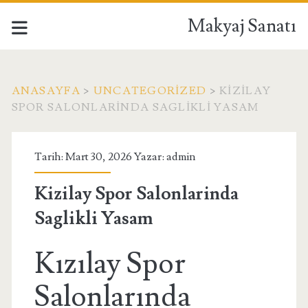
Makyaj Sanatı
ANASAYFA
>
UNCATEGORIZED
>
KIZILAY
SPOR SALONLARINDA SAGLIKLI YASAM
Tarih: Mart 30, 2026 Yazar:
admin
Kizilay Spor Salonlarinda
Saglikli Yasam
Kızılay Spor
Salonlarında